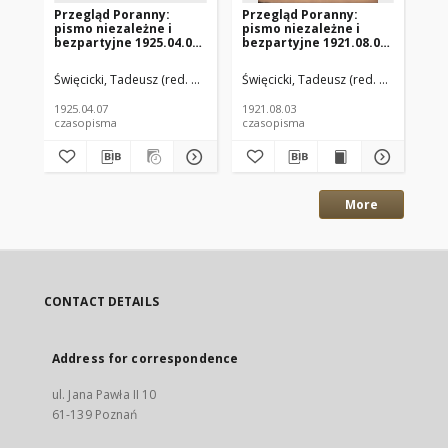
Przegląd Poranny:
Przegląd Poranny:
Pr
pismo niezależne i
pismo niezależne i
pi
bezpartyjne 1925.04.07
bezpartyjne 1921.08.03
be
R.5 Nr81
R.1 Nr94
R.
Święcicki, Tadeusz (red. nacz.)
Paluch, Stefan (red. odp.)
Święcicki, Tadeusz (red. nacz.)
Paluc
Świ
1925.04.07
1921.08.03
192
czasopisma
czasopisma
cza
More
CONTACT DETAILS
Address for correspondence
ul. Jana Pawła II 10
61-139 Poznań