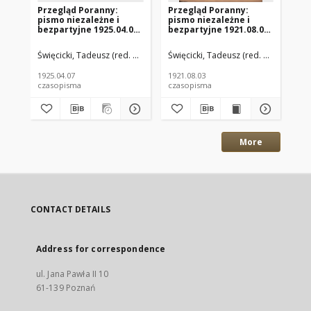
Przegląd Poranny:
Przegląd Poranny:
Pr
pismo niezależne i
pismo niezależne i
pi
bezpartyjne 1925.04.07
bezpartyjne 1921.08.03
be
R.5 Nr81
R.1 Nr94
R.
Święcicki, Tadeusz (red. nacz.)
Paluch, Stefan (red. odp.)
Święcicki, Tadeusz (red. nacz.)
Paluc
Świ
1925.04.07
1921.08.03
192
czasopisma
czasopisma
cza
More
CONTACT DETAILS
Address for correspondence
ul. Jana Pawła II 10
61-139 Poznań