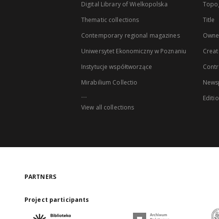
Digital Library of Wielkopolska
Topo
Thematic collections
Title
Contemporary regional magazines
Owne
Uniwersytet Ekonomiczny w Poznaniu
Creat
Instytucje współtworzące
Contr
Mirabilium Collectio
Newsp
...
Editi
View all collections
PARTNERS
Project participants