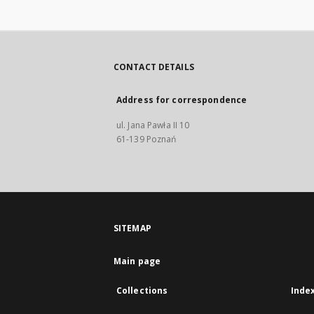
CONTACT DETAILS
Address for correspondence
ul. Jana Pawła II 10
61-139 Poznań
SITEMAP
Main page
Collections
Inde