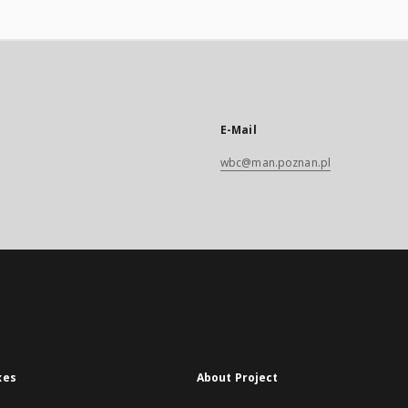
E-Mail
wbc@man.poznan.pl
xes
About Project