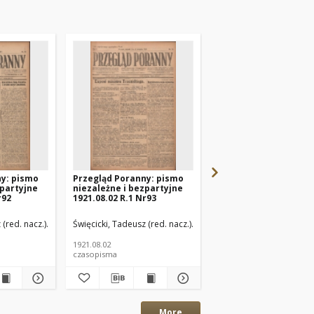
ny: pismo
Przegląd Poranny: pismo
Przegląd Poranny: p
zpartyjne
niezależne i bezpartyjne
niezależne i bezpart
r92
1921.08.02 R.1 Nr93
1921.08.08 R.1 Nr99
.)
 (red. nacz.)
Paluch, Stefan (red. odp.)
Święcicki, Tadeusz (red. nacz.)
Paluch, Stefan (red. odp.)
Święcicki, Tadeusz (red. 
1921.08.02
1921.08.08
czasopisma
czasopisma
More