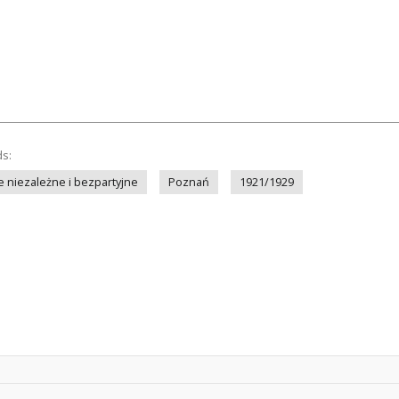
ds:
 niezależne i bezpartyjne
Poznań
1921/1929