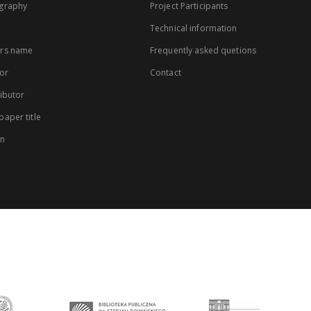
graphy
Project Participants
Technical information
rs name
Frequently asked quetions
or
Contact
ibutor
aper title
on