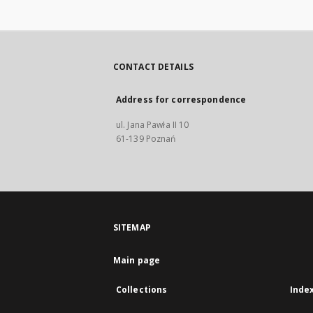
CONTACT DETAILS
Address for correspondence
ul. Jana Pawła II 10
61-139 Poznań
SITEMAP
Main page
Collections
Inde