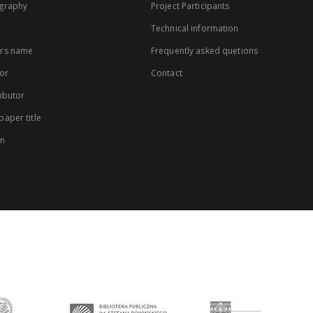
graphy
Project Participants
Technical information
rs name
Frequently asked quetions
or
Contact
ibutor
aper title
on