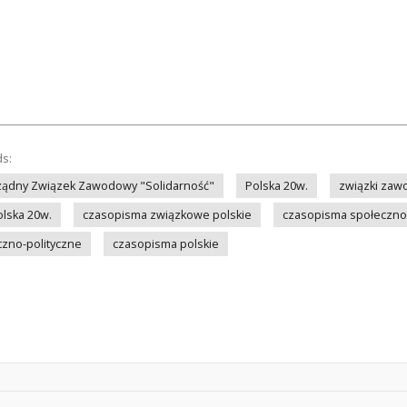
ds:
ządny Związek Zawodowy "Solidarność"
Polska 20w.
związki zaw
olska 20w.
czasopisma związkowe polskie
czasopisma społeczno-
zno-polityczne
czasopisma polskie