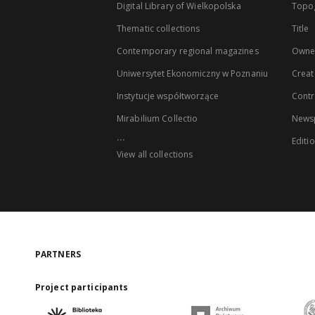
Digital Library of Wielkopolska
Topo
Thematic collections
Title
Contemporary regional magazines
Owne
Uniwersytet Ekonomiczny w Poznaniu
Creat
Instytucje współtworzące
Contr
Mirabilium Collectio
Newsp
...
Editi
View all collections
PARTNERS
Project participants