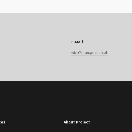
E-Mail
wbc@man.poznan.pl
xes
About Project