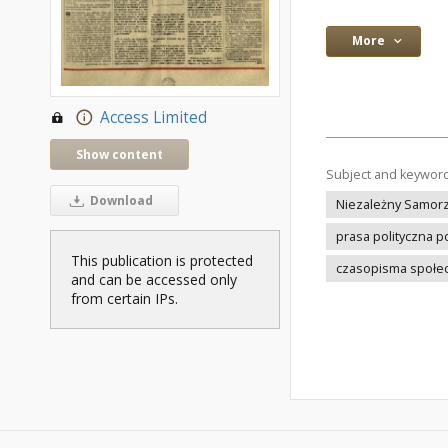
More
Access Limited
Show content
Subject and keywor
Download
Niezależny Samor
prasa polityczna p
This publication is protected
czasopisma społec
and can be accessed only
from certain IPs.