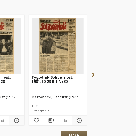
rność.
Tygodnik Solidarność.
Tygodnik Solidarność
r28
1981.10.23 R.1 Nr30
1981.10.16 R.1 Nr29
sz (1927-2013) Red.
Mazowiecki, Tadeusz (1927-2013) Red.
Mazowiecki, Tadeusz (1
1981
1981
czasopisma
czasopisma
More