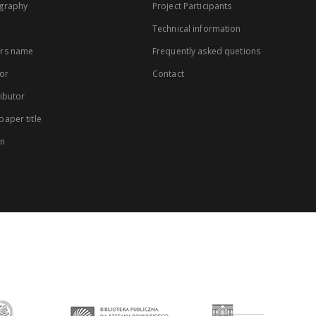
graphy
Project Participants
Technical information
rs name
Frequently asked quetions
or
Contact
ibutor
aper title
on