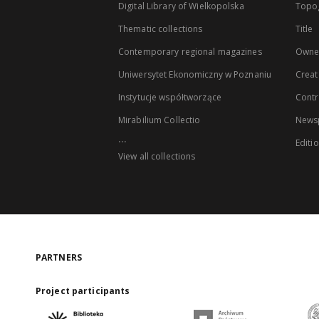
Digital Library of Wielkopolska
Topo
Thematic collections
Title
Contemporary regional magazines
Owne
Uniwersytet Ekonomiczny w Poznaniu
Creat
Instytucje współtworzące
Contr
Mirabilium Collectio
Newsp
...
Editi
View all collections
PARTNERS
Project participants