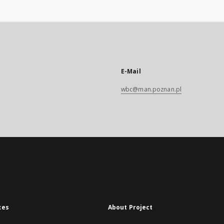
E-Mail
wbc@man.poznan.pl
xes
About Project