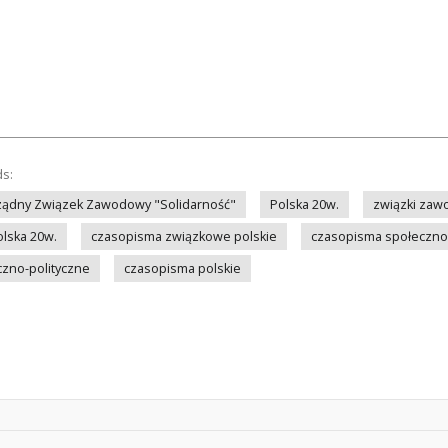
ds:
ządny Związek Zawodowy "Solidarność"
Polska 20w.
związki zaw
olska 20w.
czasopisma związkowe polskie
czasopisma społeczno-
zno-polityczne
czasopisma polskie