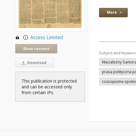
More
Access Limited
Show content
Subject and keywor
Niezależny Samor
Download
prasa polityczna p
This publication is protected
czasopisma społec
and can be accessed only
from certain IPs.