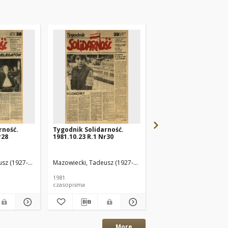
rność.
Tygodnik Solidarność.
Tygodnik Solidarność
r28
1981.10.23 R.1 Nr30
1981.10.16 R.1 Nr29
sz (1927-2013) Red.
Mazowiecki, Tadeusz (1927-2013) Red.
Mazowiecki, Tadeusz (1
1981
1981
czasopisma
czasopisma
More