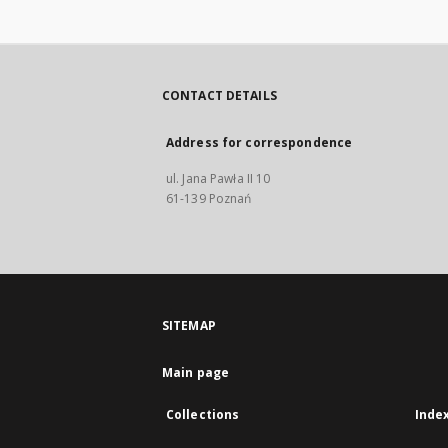
CONTACT DETAILS
Address for correspondence
ul. Jana Pawła II 10
61-139 Poznań
SITEMAP
Main page
Collections
Inde