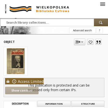
Advanced search
?
OBJECT
Access Limited
This publication is protected and can be
accessed only from certain IPs.
Show content
DESCRIPTION
INFORMATION
STRUCTURE