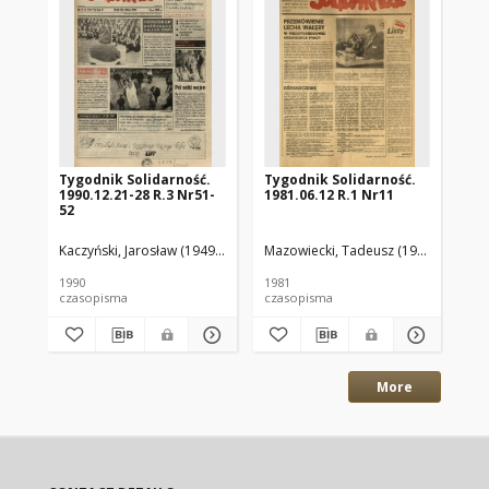
Tygodnik Solidarność.
Tygodnik Solidarność.
Ty
1990.12.21-28 R.3 Nr51-
1981.06.12 R.1 Nr11
198
52
Kaczyński, Jarosław (1949-) Red.
Mazowiecki, Tadeusz (1927-2013) Re
Maz
1990
1981
198
czasopisma
czasopisma
cza
More