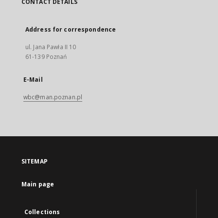
CONTACT DETAILS
Address for correspondence
ul. Jana Pawła II 10
61-139 Poznań
E-Mail
wbc@man.poznan.pl
SITEMAP
Main page
Collections