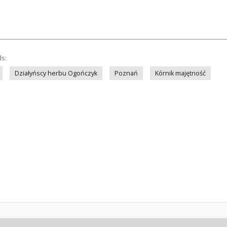
ds:
Działyńscy herbu Ogończyk
Poznań
Kórnik majętność