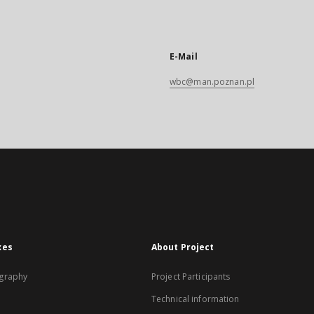
E-Mail
wbc@man.poznan.pl
xes
About Project
graphy
Project Participants
Technical information