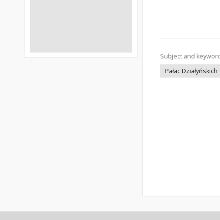
Subject and keywor
Pałac Działyńskich