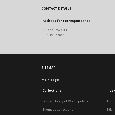
CONTACT DETAILS
Address for correspondence
ul. Jana Pawła II 10
61-139 Poznań
SITEMAP
Main page
Collections
Inde
Digital Library of Wielkopolska
Topo
Thematic collections
Title