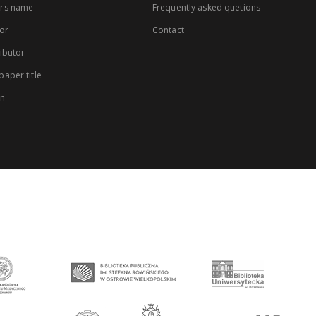
rs name
Frequently asked quetions
or
Contact
ibutor
aper title
on