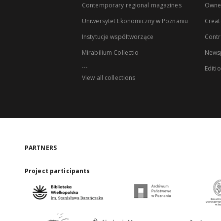
Contemporary regional magazines
Owne
Uniwersytet Ekonomiczny w Poznaniu
Creat
Instytucje współtworzące
Contr
Mirabilium Collectio
Newsp
...
Editi
View all collections
PARTNERS
Project participants