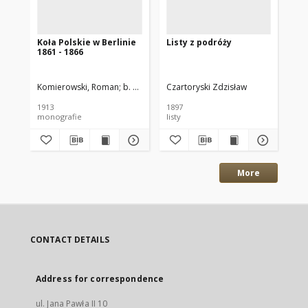
Koła Polskie w Berlinie
Listy z podróży
Li
1861 - 1866
Dz
Zd
Cz
Komierowski, Roman; b. poseł do sejmu pruskiego i do parlamentu Rz
Czartoryski Zdzisław
1913
1897
monografie
listy
More
CONTACT DETAILS
Address for correspondence
ul. Jana Pawła II 10