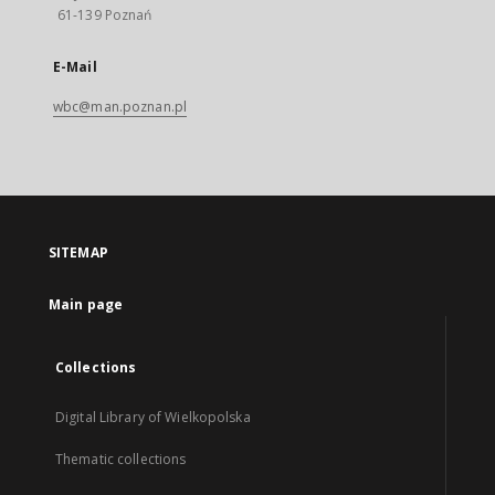
61-139 Poznań
E-Mail
wbc@man.poznan.pl
SITEMAP
Main page
Collections
Digital Library of Wielkopolska
Thematic collections