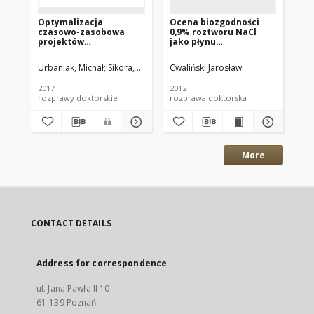
Optymalizacja
Ocena biozgodności
czasowo-zasobowa
0,9% roztworu NaCl
projektów
jako płynu
informatycznych
stosowanego do
płukania jamy
Urbaniak, Michał
Sikora, Wojciech (promotor)
Cwaliński Jarosław
Gaspars-Wieloch, Hel
brzusznej podczas
zabiegów
2017
2012
chirurgicznych
rozprawy doktorskie
rozprawa doktorska
More
CONTACT DETAILS
Address for correspondence
ul. Jana Pawła II 10
61-139 Poznań