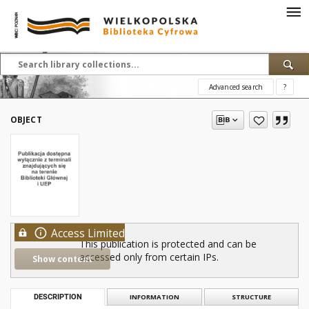
Advanced search
?
OBJECT
Access Limited
This publication is protected and can be
accessed only from certain IPs.
Show content
DESCRIPTION
INFORMATION
STRUCTURE