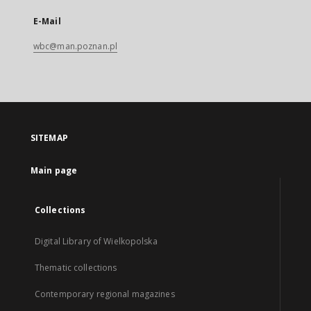
E-Mail
wbc@man.poznan.pl
SITEMAP
Main page
Collections
Digital Library of Wielkopolska
Thematic collections
Contemporary regional magazines