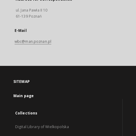
ul. Jana Pawła II 10
61-139 Poznań
E-Mail
wbc@man.poznan.pl
SITEMAP
Main page
Collections
Digital Library of Wielkopolska