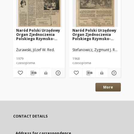
Naród Polski Urzędowy
Naród Polski Urzędowy
Na
Organ Zjednoczenia
Organ Zjednoczenia
Or
Polskiego Rzymsko-
Polskiego Rzymsko-
Po
Katolickiego w
Katolickiego w
Ka
Ameryce. 1979.08.09
Ameryce. 1968.12.19
Am
Żurawski, Józef W. Red.
Stefanowicz, Zygmunt J. Red.
Ste
R.93 No.15
R.82 No.24
R.
1979
1968
196
czasopisma
czasopisma
cza
More
CONTACT DETAILS
Address for correspondence