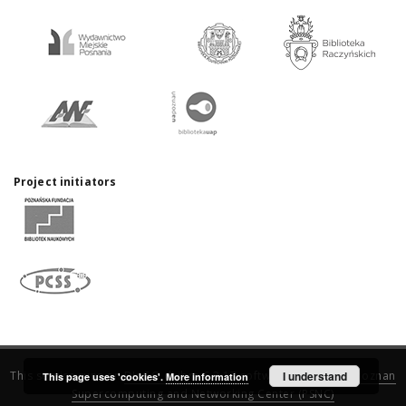
Project initiators
This service runs on
DInGO dLibra 6.3.17
software created by
I understand
Poznan
This page uses 'cookies'.
More information
Supercomputing and Networking Center (PSNC)