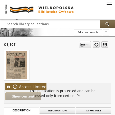
Advanced search
?
OBJECT
Access Limited
This publication is protected and can be
accessed only from certain IPs.
Show content
DESCRIPTION
INFORMATION
STRUCTURE