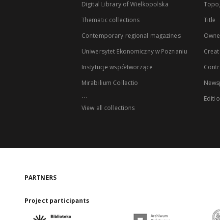
Digital Library of Wielkopolska
Topo
Thematic collections
Title
Contemporary regional magazines
Owne
Uniwersytet Ekonomiczny w Poznaniu
Creat
Instytucje współtworzące
Contr
Mirabilium Collectio
Newsp
...
Editi
View all collections
PARTNERS
Project participants