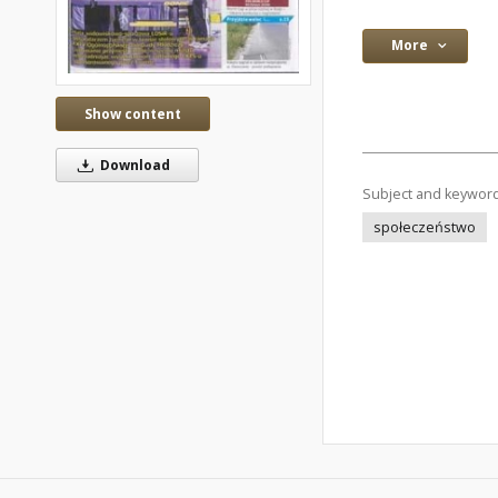
More
Show content
Download
Subject and keywor
społeczeństwo