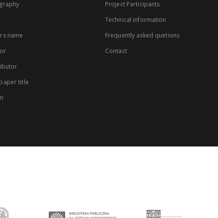
graphy
Project Participants
Technical information
rs name
Frequently asked quetions
or
Contact
ibutor
aper title
on