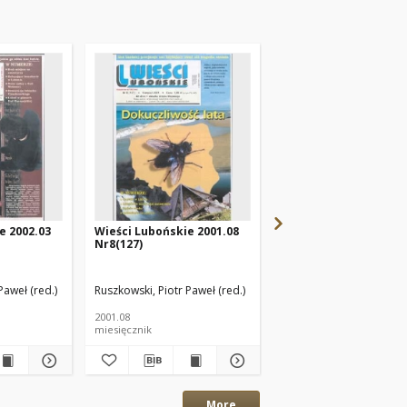
e 2002.03
Wieści Lubońskie 2001.08
Wieści Lubońskie 200
Nr8(127)
Nr7(126)
Paweł (red.)
Ruszkowski, Piotr Paweł (red.)
Ruszkowski, Piotr Paweł 
2001.08
2001.07
miesięcznik
miesięcznik
More