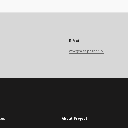
E-Mail
wbc@man.poznan.pl
xes
About Project