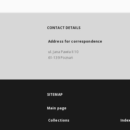
CONTACT DETAILS
Address for correspondence
ul. Jana Pawła II 10
61-139 Poznań
SITEMAP
Main page
Collections
Inde