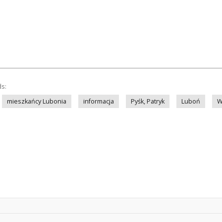
ds:
mieszkańcy Lubonia
informacja
Pyśk, Patryk
Luboń
W