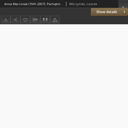
Anna Marciniak (1941-2007). Pamiętnik Biblioteki Kórnickiej Z. 28.
Wilczyński, Leszek
Show details