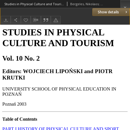
Studies in Physical Culture and Tourism 2003 Vol.10 No.2
Bergeles, Nikolaos; Hatziharistos, Dimitris; Mouratidou, Katerina; Anastasiou, Athanasios; Mouratidou, Athina; Mouratidis, Ioannis; Yiannaki, Silvia; Yiannakis, Thomas; Łuczak, Maciej; Ponczek, Mirosław; Biernat, Elżbieta; Dąbrowski, Andrzej; Hackney, Anthony C.; Kiełbasiewicz-Drozdowska, Iwona; Wiza, Agata; Ghiossos, Yiannis P.; Denda, Olga S.; Patsanas, Thomas; Dalkiranis, Anastasios; Nikolaidou, Eleni; Giagazoglou, Paraskevi; Mylonas, Argyrios; Kasprzak, Zbigniew; Szcześniak, Łucja; Rychlewski, Tadeusz; Gawlińska, Maria
Show details