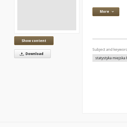
More
Show content
Subject and keywor
Download
statystyka miejska