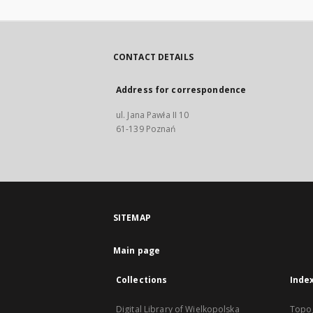
CONTACT DETAILS
Address for correspondence
ul. Jana Pawła II 10
61-139 Poznań
SITEMAP
Main page
Collections
Inde
Digital Library of Wielkopolska
Topo