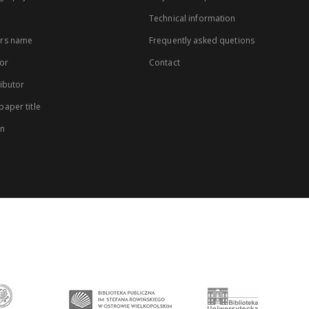
Technical information
rs name
Frequently asked quetions
or
Contact
ibutor
aper title
on