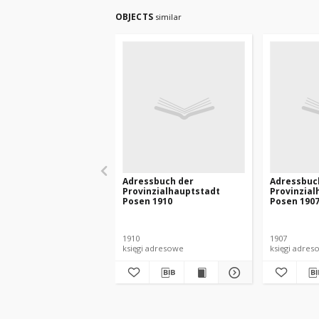
OBJECTS
similar
Adressbuch der
Adressbuc
Provinzialhauptstadt
Provinzial
Posen 1910
Posen 190
1910
1907
księgi adresowe
księgi adres