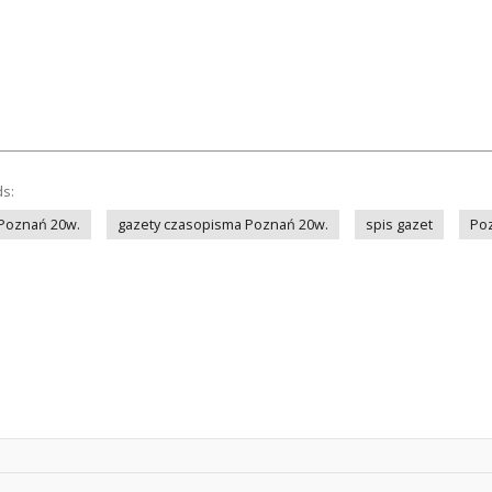
ds:
 Poznań 20w.
gazety czasopisma Poznań 20w.
spis gazet
Po