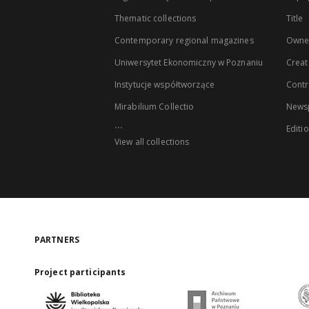
Thematic collections
Title
Contemporary regional magazines
Owne
Uniwersytet Ekonomiczny w Poznaniu
Creat
Instytucje współtworzące
Contr
Mirabilium Collectio
Newsp
...
Editi
View all collections
PARTNERS
Project participants