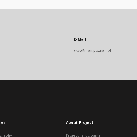
E-Mail
wbc@man.poznan.pl
xes
About Project
graphy
Project Participants