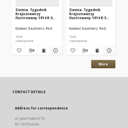
Ziemia. Tygodnik
Ziemia. Tygodnik
Zi
Krajoznawczy
Krajoznawczy
Kr
Ilustrowany.1914 R.5
Ilustrowany.1914 R.5
Il
nr10
nr13
nr
Kulwieć Kazimierz. Red.
Kulwieć Kazimierz. Red.
Kul
1914
1914
191
czasopisma
czasopisma
cza
More
CONTACT DETAILS
Address for correspondence
ul. Jana Pawła II 10
61-139 Poznań