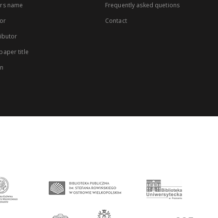
rs name
Frequently asked quetions
or
Contact
ibutor
aper title
on