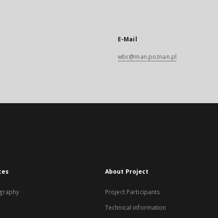
E-Mail
wbc@man.poznan.pl
xes
About Project
graphy
Project Participants
Technical information