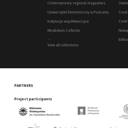
Contemporary regional magazines
Owne
Uniwersytet Ekonomiczny w Poznaniu
Creat
Instytucje współtworzące
Contr
Mirabilium Collectio
Newsp
...
Editi
View all collections
PARTNERS
Project participants