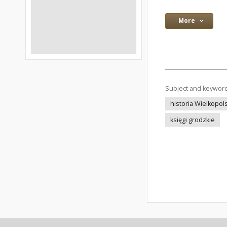
More
Subject and keywor
historia Wielkopols
księgi grodzkie