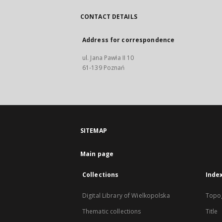
CONTACT DETAILS
Address for correspondence
ul. Jana Pawła II 10
61-139 Poznań
SITEMAP
Main page
Collections
Inde
Digital Library of Wielkopolska
Topo
Thematic collections
Title