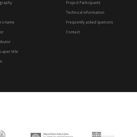
graphy
Project Participants
Technical information
rs name
Frequently asked quetions
or
Contact
ibutor
aper title
on