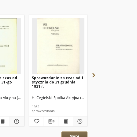
a czas od
Sprawozdanie za czas od 1
Sprawozdanie za cza
o 31-go
stycznia do 31 grudnia
1-go stycznia do 31-g
1931 r.
grudnia 1933 r.
ka Akcyjna (Poznań)
H. Cegielski, Spółka Akcyjna (Poznań)
H. Cegielski, Spółka Akc
1932
1934
sprawozdania
sprawozdania
More