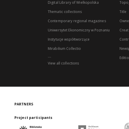
Digital Library of Wielkopolska
Topo
Thematic collections
Title
Contemporary regional magazines
Owne
Uniwersytet Ekonomiczny w Poznaniu
Creat
Instytucje współtworzące
Contr
Mirabilium Collectio
Newsp
...
Editi
View all collections
PARTNERS
Project participants