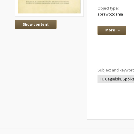
Object type:
sprawozdania
Show content
More
Subject and keywor
H. Cegielski, Spółk