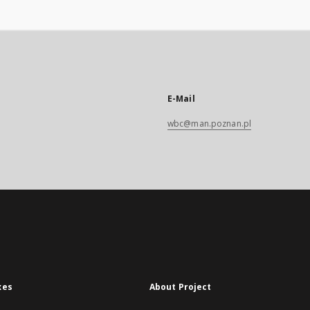
E-Mail
wbc@man.poznan.pl
xes
About Project