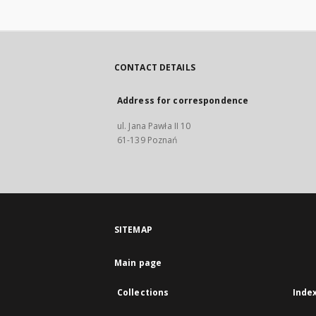
CONTACT DETAILS
Address for correspondence
ul. Jana Pawła II 10
61-139 Poznań
SITEMAP
Main page
Collections
Inde