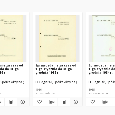
nie za czas od
Sprawozdanie za czas od
Sprawozdanie z
nia do 31-go
1-go stycznia do 31-go
1-go stycznia d
6 r.
grudnia 1935 r.
grudnia 1934 r.
, Spółka Akcyjna (Poznań)
H. Cegielski, Spółka Akcyjna (Poznań)
H. Cegielski, Spół
1936
1935
a
sprawozdania
sprawozdania