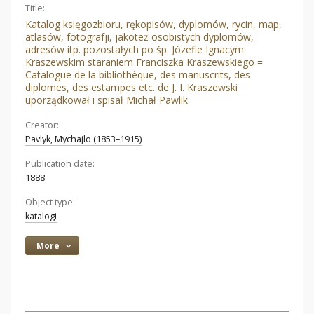
Title:
Katalog księgozbioru, rękopisów, dyplomów, rycin, map,
atlasów, fotografji, jakoteż osobistych dyplomów,
adresów itp. pozostałych po śp. Józefie Ignacym
Kraszewskim staraniem Franciszka Kraszewskiego =
Catalogue de la bibliothèque, des manuscrits, des
diplomes, des estampes etc. de J. I. Kraszewski
uporządkował i spisał Michał Pawlik
Creator:
Pavlyk, Mychajlo (1853–1915)
Publication date:
1888
Object type:
katalogi
More