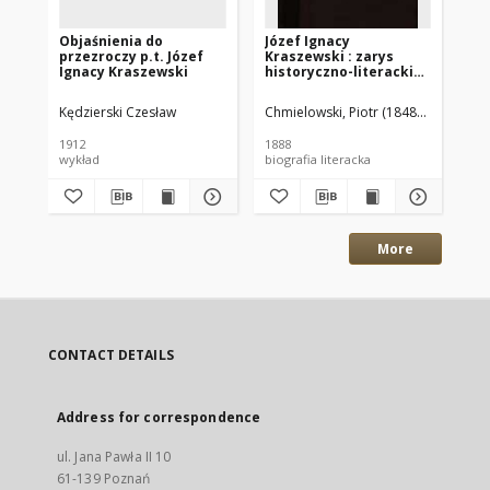
Objaśnienia do
Józef Ignacy
Za
przezroczy p.t. Józef
Kraszewski : zarys
po
Ignacy Kraszewski
historyczno-literacki
kr
skreślił Piotr
Pi
Chmielowski
Kędzierski Czesław
Chmielowski, Piotr (1848–1904)
Kra
1912
1888
191
wykład
biografia literacka
More
CONTACT DETAILS
Address for correspondence
ul. Jana Pawła II 10
61-139 Poznań