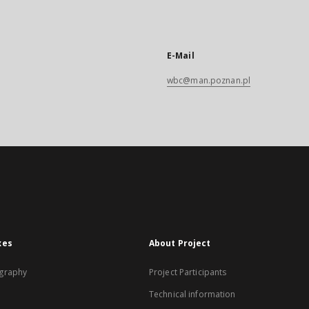
E-Mail
wbc@man.poznan.pl
xes
About Project
graphy
Project Participants
Technical information