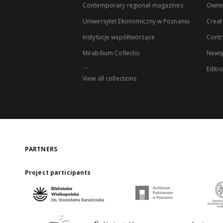
Contemporary regional magazines
Owne
Uniwersytet Ekonomiczny w Poznaniu
Creat
Instytucje współtworzące
Contr
Mirabilium Collectio
Newsp
...
Editi
View all collections
PARTNERS
Project participants