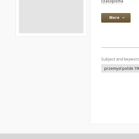
czasopisma
More
Subject and keywor
przemysł polski 19