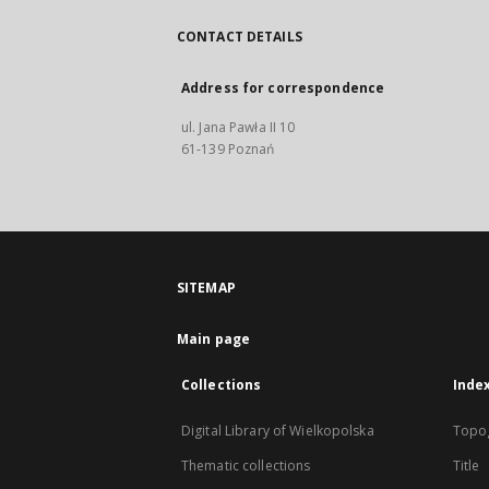
CONTACT DETAILS
Address for correspondence
ul. Jana Pawła II 10
61-139 Poznań
SITEMAP
Main page
Collections
Inde
Digital Library of Wielkopolska
Topo
Thematic collections
Title