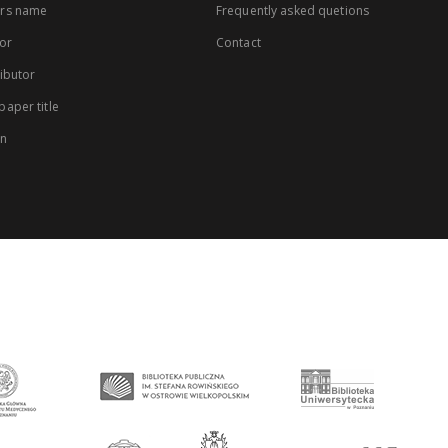
rs name
Frequently asked quetions
or
Contact
ibutor
aper title
on