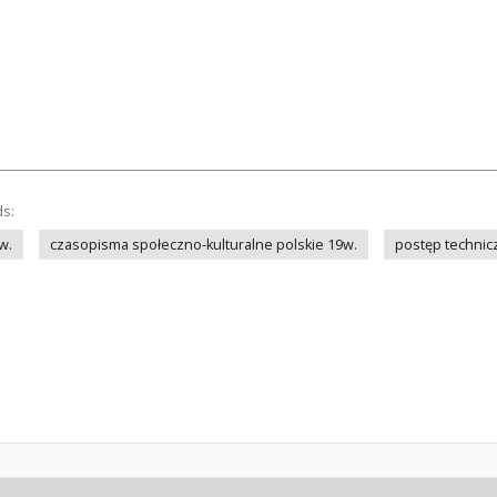
ds:
w.
czasopisma społeczno-kulturalne polskie 19w.
postęp technic