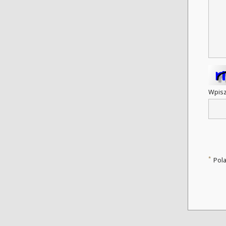
Wpisz
*
Pol