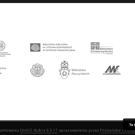
Ta 
ogramowaniu
DInGO dLibra 6.3.17
opracowanemu przez
Poznańskie Centr