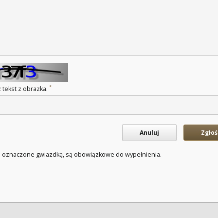
*
 tekst z obrazka.
Anuluj
Zgłoś
a oznaczone gwiazdką, są obowiązkowe do wypełnienia.