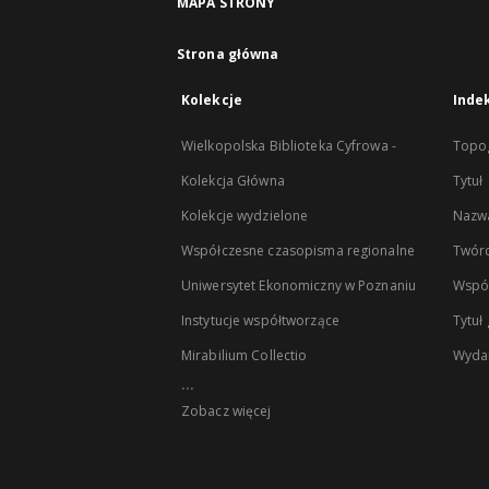
MAPA STRONY
Strona główna
Kolekcje
Inde
Wielkopolska Biblioteka Cyfrowa -
Topog
Kolekcja Główna
Tytuł
Kolekcje wydzielone
Nazwa
Współczesne czasopisma regionalne
Twór
Uniwersytet Ekonomiczny w Poznaniu
Wspó
Instytucje współtworzące
Tytuł
Mirabilium Collectio
Wyda
...
Zobacz więcej