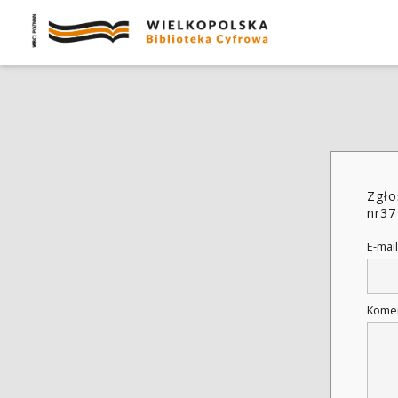
Zgło
nr37
E-mail
Kome