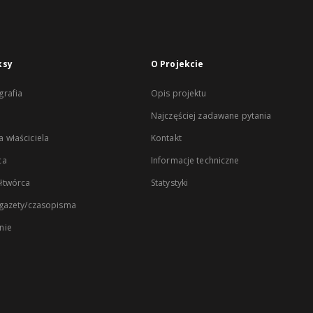
ksy
O Projekcie
rafia
Opis projektu
Najczęściej zadawane pytania
 właściciela
Kontakt
ca
Informacje techniczne
łtwórca
Statystyki
 gazety/czasopisma
nie