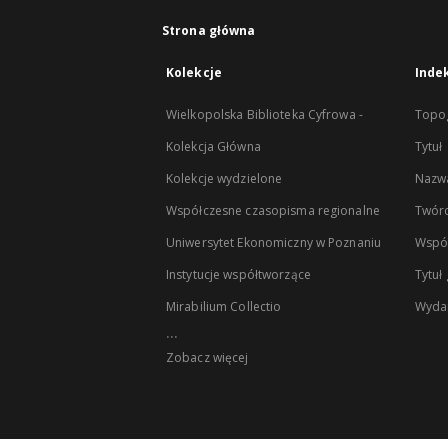
Strona główna
Kolekcje
Inde
Wielkopolska Biblioteka Cyfrowa -
Topog
Kolekcja Główna
Tytuł
Kolekcje wydzielone
Nazwa
Współczesne czasopisma regionalne
Twór
Uniwersytet Ekonomiczny w Poznaniu
Wspó
Instytucje współtworzące
Tytuł
Mirabilium Collectio
Wyda
...
Zobacz więcej