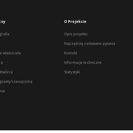
ksy
O Projekcie
rafia
Opis projektu
Najczęściej zadawane pytania
 właściciela
Kontakt
ca
Informacje techniczne
łtwórca
Statystyki
 gazety/czasopisma
nie