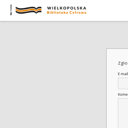
Zgło
E-mail
Kome