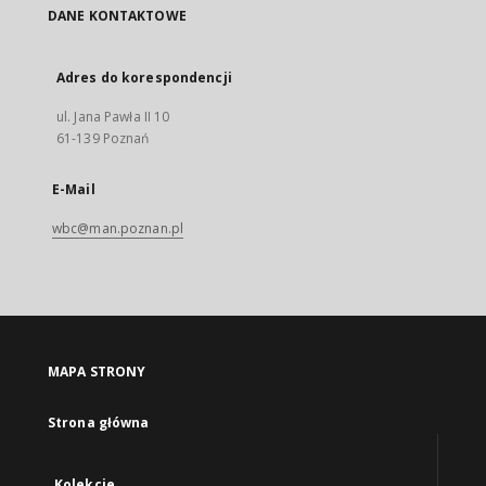
DANE KONTAKTOWE
Adres do korespondencji
ul. Jana Pawła II 10
61-139 Poznań
E-Mail
wbc@man.poznan.pl
MAPA STRONY
Strona główna
Kolekcje