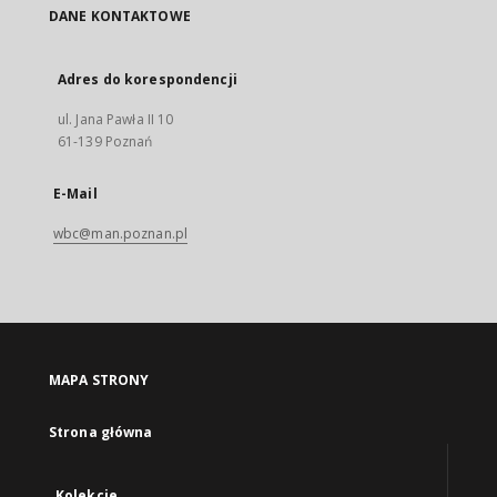
DANE KONTAKTOWE
Adres do korespondencji
ul. Jana Pawła II 10
61-139 Poznań
E-Mail
wbc@man.poznan.pl
MAPA STRONY
Strona główna
Kolekcje