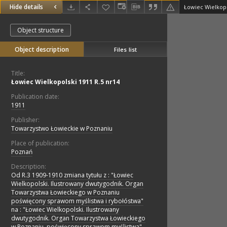
Hide details
Łowiec Wielkopo
Object structure
Object description
Files list
Title:
Łowiec Wielkopolski 1911 R.5 nr14
Publication date:
1911
Publisher:
Towarzystwo Łowieckie w Poznaniu
Place of publication:
Poznań
Description:
Od R.3 1909-1910 zmiana tytułu z : "Łowiec
Wielkopolski. Ilustrowany dwutygodnik. Organ
Towarzystwa Łowieckiego w Poznaniu
poświęcony sprawom myślistwa i rybołóstwa"
na : "Łowiec Wielkopolski. Ilustrowany
dwutygodnik. Organ Towarzystwa Łowieckiego
w Poznaniu, poświęcony sprawom myślistwa"