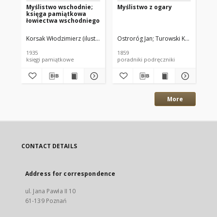
Myślistwo wschodnie;
Myślistwo z ogary
Ło
księga pamiątkowa
191
łowiectwa wschodniego
Korsak Włodzimierz (ilustr.)
Pawlikowski Michał K. (red.)
Ostroróg Jan
Turowski Kazimierz Jó
Dangel Feliks 
1935
1859
191
księgi pamiątkowe
poradniki podręczniki
cza
More
CONTACT DETAILS
Address for correspondence
ul. Jana Pawła II 10
61-139 Poznań