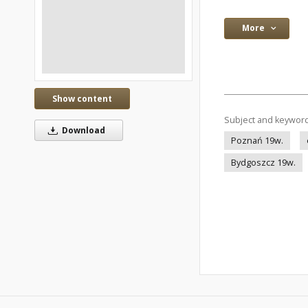
More
Show content
Subject and keywor
Download
Poznań 19w.
Bydgoszcz 19w.