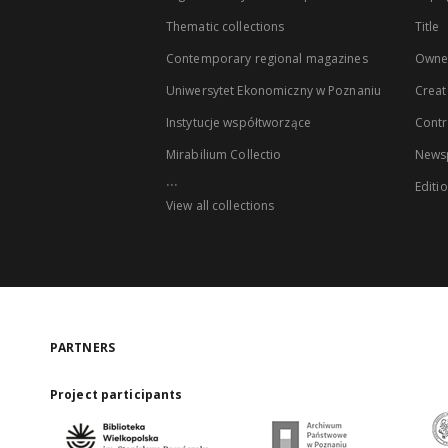
Thematic collections
Title
Contemporary regional magazines
Owne
Uniwersytet Ekonomiczny w Poznaniu
Creat
Instytucje współtworzące
Contr
Mirabilium Collectio
Newsp
...
Editi
View all collections
PARTNERS
Project participants