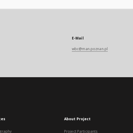
E-Mail
wbc@man.poznan.pl
xes
About Project
graphy
Project Participants