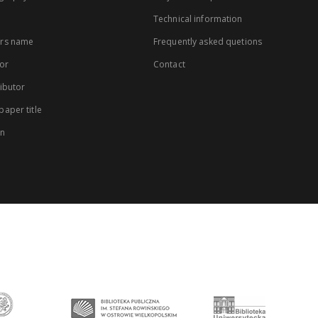
Technical information
rs name
Frequently asked quetions
or
Contact
ibutor
aper title
on