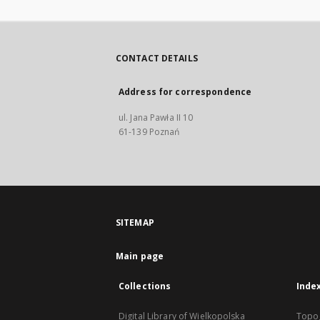
CONTACT DETAILS
Address for correspondence
ul. Jana Pawła II 10
61-139 Poznań
SITEMAP
Main page
Collections
Inde
Digital Library of Wielkopolska
Topo