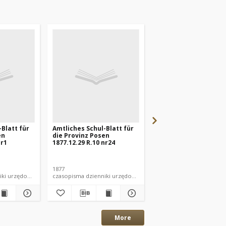
-Blatt für
Amtliches Schul-Blatt für
Amtliches Schul-Blatt
en
die Provinz Posen
die Provinz Posen
nr1
1877.12.29 R.10 nr24
1877.11.24 R.10 nr22
1877
1877
 dzienniki urzędowe
czasopisma dzienniki urzędowe
czasopisma dziennik
More