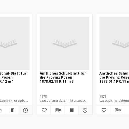
Schul-Blatt für
Amtliches Schul-Blatt für
Amtliches Schul
z Posen
die Provinz Posen
die Provinz Pos
R.12 nr1
1878.02.19 R.11 nr3
1878.01.19 R.11 
1878
1878
czasopisma dzienniki urzędowe
czasopisma dzienniki urzędowe
czasopisma