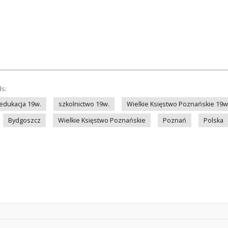
ds:
edukacja 19w.
szkolnictwo 19w.
Wielkie Księstwo Poznańskie 19w
Bydgoszcz
Wielkie Księstwo Poznańskie
Poznań
Polska