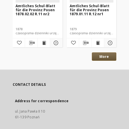
Amtliches Schul-Blatt
Amtliches Schul-Blatt
Am
für die Provinz Posen
für die Provinz Posen
fü
1878.02.02 R.11 nr2
1879.01.11 R.12 nr1
187
1878
1879
187
czasopisma dzienniki urzędowe
czasopisma dzienniki urzędowe
More
CONTACT DETAILS
Address for correspondence
ul. Jana Pawła II 10
61-139 Poznań