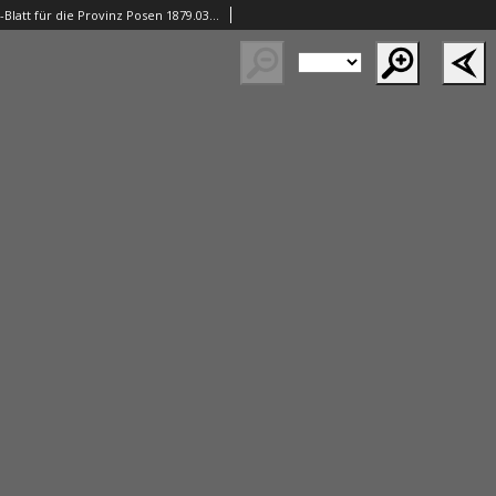
Amtliches Schul-Blatt für die Provinz Posen 1879.03.22 R.12 nr5