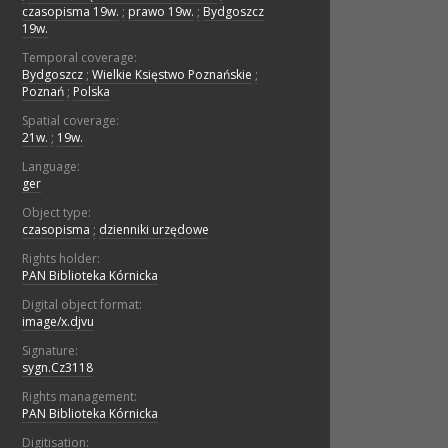
czasopisma 19w.
;
prawo 19w.
;
Bydgoszcz
19w.
Temporal coverage:
Bydgoszcz
;
Wielkie Księstwo Poznańskie
;
Poznań
;
Polska
Spatial coverage:
21w.
;
19w.
Language:
ger
Object type:
czasopisma
;
dzienniki urzędowe
Rights holder:
PAN Biblioteka Kórnicka
Digital object format:
image/x.djvu
Signature:
sygn.Cz3118
Rights management:
PAN Biblioteka Kórnicka
Digitisation: