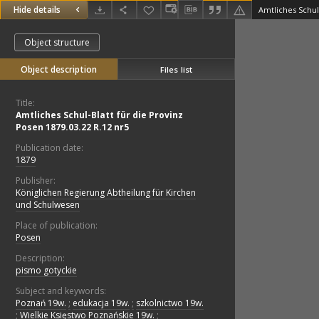
Hide details
Object structure
Object description
Files list
Title:
Amtliches Schul-Blatt für die Provinz
Posen 1879.03.22 R.12 nr5
Publication date:
1879
Publisher:
Königlichen Regierung Abtheilung für Kirchen
und Schulwesen
Place of publication:
Posen
Description:
pismo gotyckie
Subject and keywords:
Poznań 19w.
;
edukacja 19w.
;
szkolnictwo 19w.
;
Wielkie Księstwo Poznańskie 19w.
;