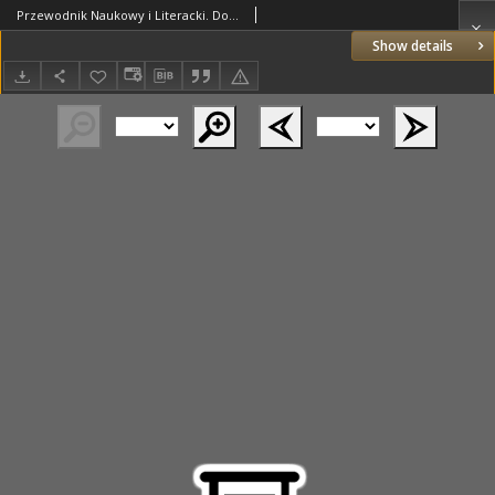
Przewodnik Naukowy i Literacki. Dodatek do "Gazety Lwowskiej". 1907 R.35 nr5
Show details