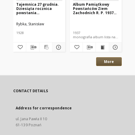
Tajemnica 27 grudnia.
Album Pamiątkowy
Po
Dziesiąta rocznica
Powstańców Ziem
Wi
powstania
Zachodnich R. P. 1937
191
wielkopolskiego
Nr1
ch
Rybka, Stanisław
Czu
1928
1937
200
monografia album lista nazwisk
mon
More
CONTACT DETAILS
Address for correspondence
ul. Jana Pawła II 10
61-139 Poznań