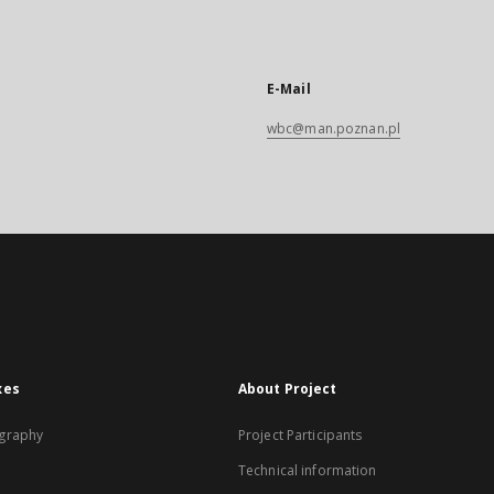
E-Mail
wbc@man.poznan.pl
xes
About Project
graphy
Project Participants
Technical information