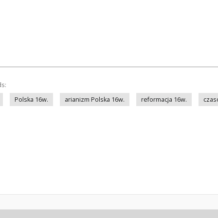
ds:
Polska 16w.
arianizm Polska 16w.
reformacja 16w.
czas