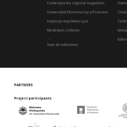
Contemporary regional magazines
Owne
Uniwersytet Ekonomiczny w Poznaniu
Creat
Instytucje współtworzące
Contr
Mirabilium Collectio
Newsp
...
Editi
View all collections
PARTNERS
Project participants