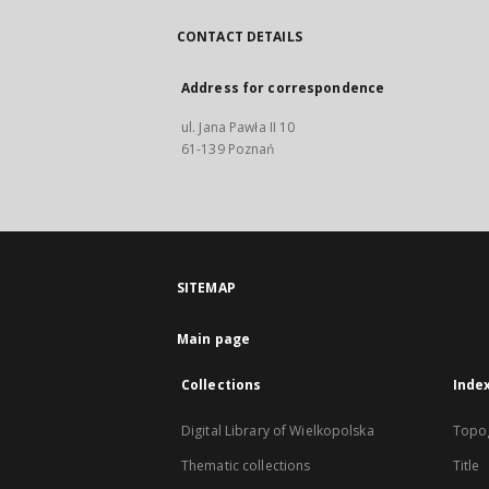
CONTACT DETAILS
Address for correspondence
ul. Jana Pawła II 10
61-139 Poznań
SITEMAP
Main page
Collections
Inde
Digital Library of Wielkopolska
Topo
Thematic collections
Title