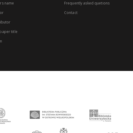
rs name
Frequently asked quetions
or
Contact
ibutor
aper title
on