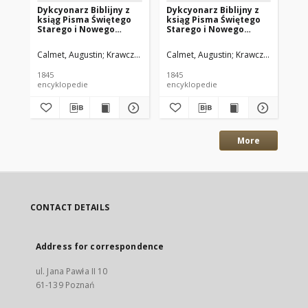
Dykcyonarz Biblijny z
Dykcyonarz Biblijny z
Dy
ksiąg Pisma Świętego
ksiąg Pisma Świętego
ks
Starego i Nowego
Starego i Nowego
St
Testamentu. Tom 4
Testamentu. Tom 3
Te
Calmet, Augustin
Krawczyński Stanisław. Tł.
Calmet, Augustin
De Aquila Prospero. Tł.
Krawczyński Stanisł
Cal
1845
1845
184
encyklopedie
encyklopedie
enc
More
CONTACT DETAILS
Address for correspondence
ul. Jana Pawła II 10
61-139 Poznań