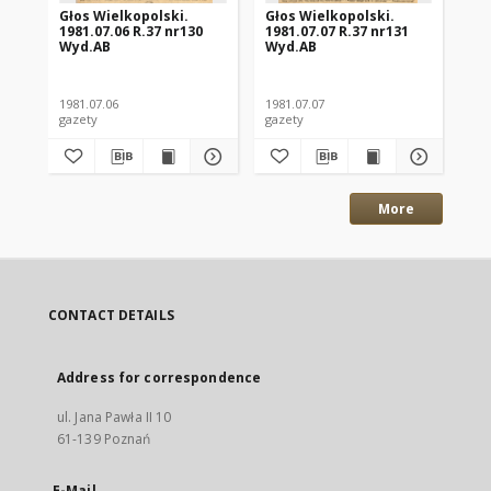
Głos Wielkopolski.
Głos Wielkopolski.
Gł
1981.07.06 R.37 nr130
1981.07.07 R.37 nr131
198
Wyd.AB
Wyd.AB
Wy
1981.07.06
1981.07.07
198
gazety
gazety
gaz
More
CONTACT DETAILS
Address for correspondence
ul. Jana Pawła II 10
61-139 Poznań
E-Mail