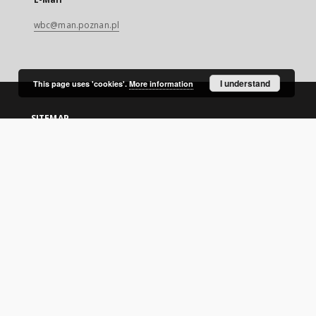
wbc@man.poznan.pl
I understand
This page uses 'cookies'.
More information
SITEMAP
Main page
Collections
Digital Library of Wielkopolska
Thematic collections
Contemporary regional magazines
Uniwersytet Ekonomiczny w Poznaniu