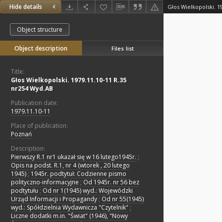
Hide details
Głos Wielkopolski. 1
Object structure
Object description
Files list
Title:
Głos Wielkopolski. 1979.11.10-11 R.35
nr254 Wyd.AB
Publication date:
1979.11.10-11
Place of publication:
Poznań
Description:
Pierwszy R.1 nr1 ukazał się w 16 lutego1945r.
;
Opis na podst. R.1, nr 4 (wtorek , 20 lutego
1945)
;
1945r. podtytuł: Codzienne pismo
polityczno-informacyjne
;
Od 1945r. nr 56 bez
podtytułu
;
Od nr 1(1945) wyd.: Wojewódzki
Urząd Informacji i Propagandy
;
Od nr 55(1945)
wyd.: Spółdzielnia Wydawnicza "Czytelnik"
;
Liczne dodatki m.in. "Świat" (1946), "Nowy