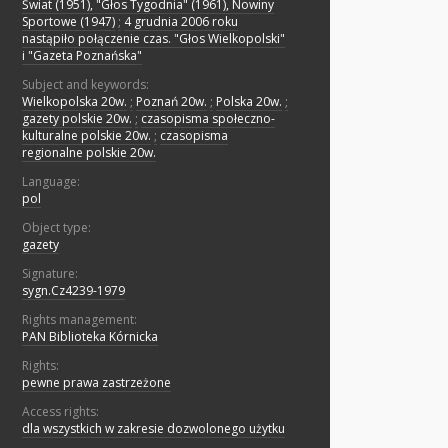
Świat (1951), "Głos Tygodnia" (1961), Nowiny
Sportowe (1947)
;
4 grudnia 2006 roku
nastąpiło połączenie czas. "Głos Wielkopolski"
i "Gazeta Poznańska"
Subject and keywords:
Wielkopolska 20w.
;
Poznań 20w.
;
Polska 20w.
;
gazety polskie 20w.
;
czasopisma społeczno-
kulturalne polskie 20w.
;
czasopisma
regionalne polskie 20w.
Language:
pol
Object type:
gazety
Signature:
sygn.Cz4239-1979
Rights management:
PAN Biblioteka Kórnicka
Rights:
pewne prawa zastrzeżone
Access rights:
dla wszystkich w zakresie dozwolonego użytku