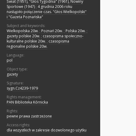
Świat (1951), "Głos Tygodnia" (1961), Nowiny
Sportowe (1947)
;
4 grudnia 2006 roku
nastąpiło połączenie czas. "Głos Wielkopolski"
i "Gazeta Poznańska"
Subject and keywords:
Wielkopolska 20w.
;
Poznań 20w.
;
Polska 20w.
;
gazety polskie 20w.
;
czasopisma społeczno-
kulturalne polskie 20w.
;
czasopisma
regionalne polskie 20w.
Language:
pol
Object type:
gazety
Signature:
sygn.Cz4239-1979
Rights management:
PAN Biblioteka Kórnicka
Rights:
pewne prawa zastrzeżone
Access rights:
dla wszystkich w zakresie dozwolonego użytku