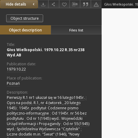
Hide details
Głos Wielkopolski. 1
Object structure
Object description
Files list
Title:
Głos Wielkopolski. 1979.10.22 R.35 nr238
Wyd.AB
Publication date:
1979.10.22
Place of publication:
Poznań
Description:
Pierwszy R.1 nr1 ukazał się w 16 lutego1945r.
;
Opis na podst. R.1, nr 4 (wtorek , 20 lutego
1945)
;
1945r. podtytuł: Codzienne pismo
polityczno-informacyjne
;
Od 1945r. nr 56 bez
podtytułu
;
Od nr 1(1945) wyd.: Wojewódzki
Urząd Informacji i Propagandy
;
Od nr 55(1945)
wyd.: Spółdzielnia Wydawnicza "Czytelnik"
;
Liczne dodatki m.in. "Świat" (1946), "Nowy