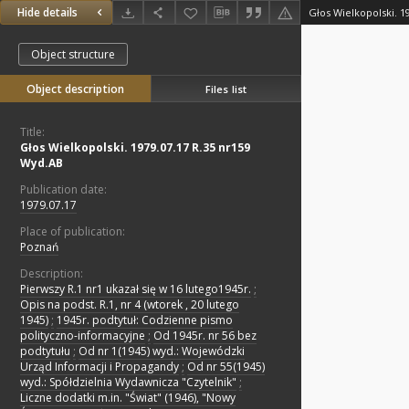
Hide details
Głos Wielkopolski. 1
Object structure
Object description
Files list
Title:
Głos Wielkopolski. 1979.07.17 R.35 nr159
Wyd.AB
Publication date:
1979.07.17
Place of publication:
Poznań
Description:
Pierwszy R.1 nr1 ukazał się w 16 lutego1945r.
;
Opis na podst. R.1, nr 4 (wtorek , 20 lutego
1945)
;
1945r. podtytuł: Codzienne pismo
polityczno-informacyjne
;
Od 1945r. nr 56 bez
podtytułu
;
Od nr 1(1945) wyd.: Wojewódzki
Urząd Informacji i Propagandy
;
Od nr 55(1945)
wyd.: Spółdzielnia Wydawnicza "Czytelnik"
;
Liczne dodatki m.in. "Świat" (1946), "Nowy