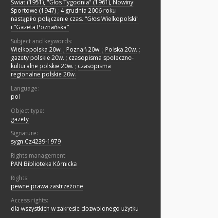
Świat (1951), "Głos Tygodnia" (1961), Nowiny
Sportowe (1947)
;
4 grudnia 2006 roku
nastąpiło połączenie czas. "Głos Wielkopolski"
i "Gazeta Poznańska"
Subject and keywords:
Wielkopolska 20w.
;
Poznań 20w.
;
Polska 20w.
;
gazety polskie 20w.
;
czasopisma społeczno-
kulturalne polskie 20w.
;
czasopisma
regionalne polskie 20w.
Language:
pol
Object type:
gazety
Signature:
sygn.Cz4239-1979
Rights management:
PAN Biblioteka Kórnicka
Rights:
pewne prawa zastrzeżone
Access rights:
dla wszystkich w zakresie dozwolonego użytku