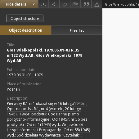
Hide details
Object structure
Object description
Files list
Title:
Głos Wielkopolski. 1979.06.01-03 R.35
nr122 Wyd.AB
;
Głos Wielkopolski. 1979
Wyd.AB
Publication date:
1979.06.01-03
;
1979
Place of publication:
Poznań
Description:
Pierwszy R.1 nr1 ukazał się w 16 lutego1945r.
;
Opis na podst. R.1, nr 4 (wtorek , 20 lutego
1945)
;
1945r. podtytuł: Codzienne pismo
polityczno-informacyjne
;
Od 1945r. nr 56 bez
podtytułu
;
Od nr 1(1945) wyd.: Wojewódzki
Urząd Informacji i Propagandy
;
Od nr 55(1945)
wyd.: Spółdzielnia Wydawnicza "Czytelnik"
;