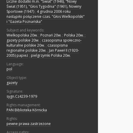
Liczne dodatki m.in. "Świat" (1946), "Nowy
Świat (1951), "Głos Tygodnia" (1961), Nowiny
Sportowe (1947)
;
4 grudnia 2006 roku
nastąpiło połączenie czas. "Głos Wielkopolski"
i "Gazeta Poznańska"
Subject and keywords:
Wielkopolska 20w.
;
Poznań 20w.
;
Polska 20w.
;
gazety polskie 20w.
;
czasopisma społeczno-
kulturalne polskie 20w.
;
czasopisma
regionalne polskie 20w.
;
Jan Paweł II (1920-
2005) papież
;
pielgrzymki Polska 20w.
Language:
pol
Object type:
gazety
Signature:
sygn.Cz4239-1979
Rights management:
PAN Biblioteka Kórnicka
Rights:
pewne prawa zastrzeżone
Access rights: