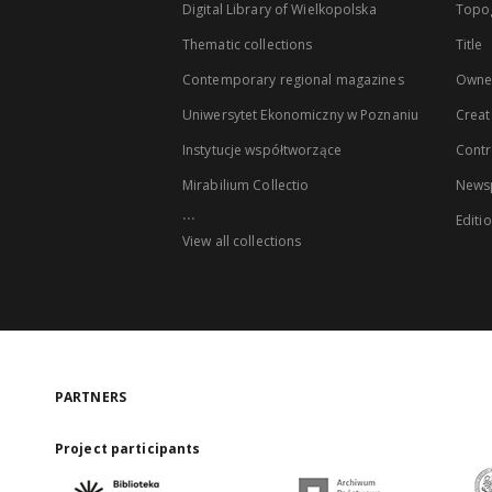
Digital Library of Wielkopolska
Topo
Thematic collections
Title
Contemporary regional magazines
Owne
Uniwersytet Ekonomiczny w Poznaniu
Creat
Instytucje współtworzące
Contr
Mirabilium Collectio
Newsp
...
Editi
View all collections
PARTNERS
Project participants