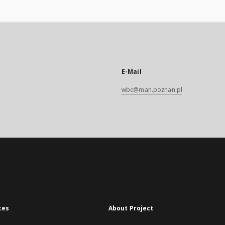
E-Mail
wbc@man.poznan.pl
xes
About Project