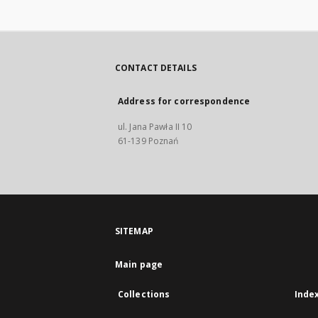
CONTACT DETAILS
Address for correspondence
ul. Jana Pawła II 10
61-139 Poznań
SITEMAP
Main page
Collections
Inde