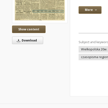
More
Show content
Download
Subject and keywor
Wielkopolska 20w.
czasopisma region