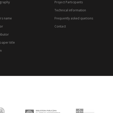
graphy
Project Participants
Technical information
rs name
Frequently asked quetions
or
Contact
ibutor
aper title
on