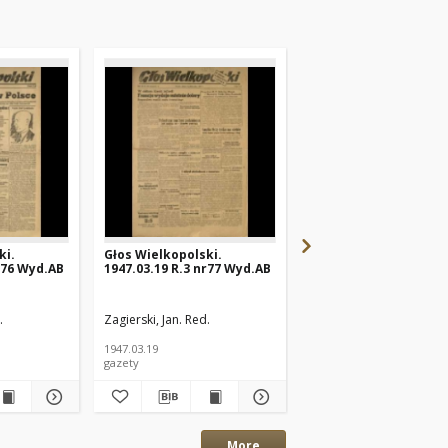
ki.
Głos Wielkopolski.
Głos Wielkopolski.
r76 Wyd.AB
1947.03.19 R.3 nr77 Wyd.AB
1947.03.17 R.3 nr75 W
.
Zagierski, Jan. Red.
Zagierski, Jan. Red.
1947.03.19
1947.03.17
gazety
gazety
More