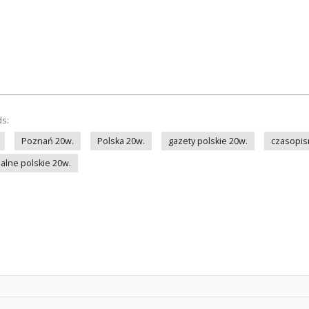
ds:
Poznań 20w.
Polska 20w.
gazety polskie 20w.
czasopis
alne polskie 20w.