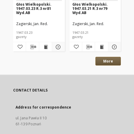
Głos Wielkopolski.
Głos Wielkopolski.
Gł
1947.03.23 R.3 nr81
1947.03.21 R.3 nr79
194
Wyd.AB
Wyd.AB
Wy
Zagierski, Jan. Red.
Zagierski, Jan. Red.
Zag
1947.03.23
1947.03.21
194
gazety
gazety
gaz
More
CONTACT DETAILS
Address for correspondence
ul. Jana Pawła II 10
61-139 Poznań