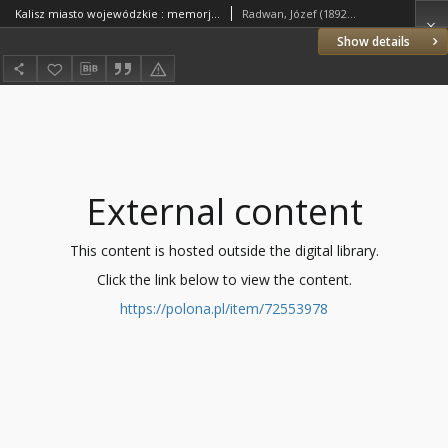
Kalisz miasto wojewódzkie : memorjał opracowany przez członka Rady Miejskiej Józefa Radwana, w sprawie wskrzeszenia województwa kaliskiego
Radwan, Józef (1892–1945)
Show details
External content
This content is hosted outside the digital library.
Click the link below to view the content.
https://polona.pl/item/72553978