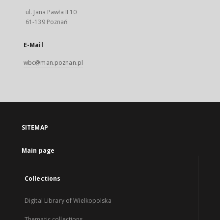
ul. Jana Pawła II 10
61-139 Poznań
E-Mail
wbc@man.poznan.pl
SITEMAP
Main page
Collections
Digital Library of Wielkopolska
Thematic collections