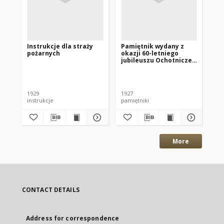
Instrukcje dla straży
Pamiętnik wydany z
Ins
pożarnych
okazji 60-letniego
Po
jubileuszu Ochotniczej
Straży Pożarnej w
Środzie
1929
1927
192
instrukcje
pamiętniki
More
CONTACT DETAILS
Address for correspondence