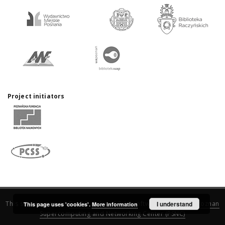
Project initiators
This service runs on
DInGO dLibra 6.3.17
software created by
I understand
Poznan
This page uses 'cookies'.
More information
Supercomputing and Networking Center (PSNC)