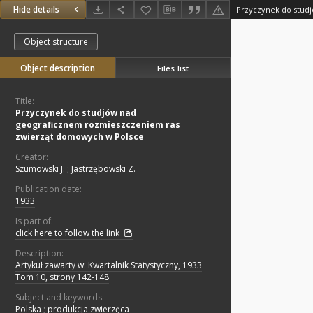
Hide details
Object structure
Object description
Files list
Title:
Przyczynek do studjów nad
geograficznem rozmieszczeniem ras
zwierząt domowych w Polsce
Creator:
Szumowski J.
;
Jastrzębowski Z.
Publication date:
1933
Is part of:
click here to follow the link
Description:
Artykuł zawarty w: Kwartalnik Statystyczny, 1933
Tom 10, strony 142-148
Subject and keywords:
Polska
;
produkcja zwierzęca