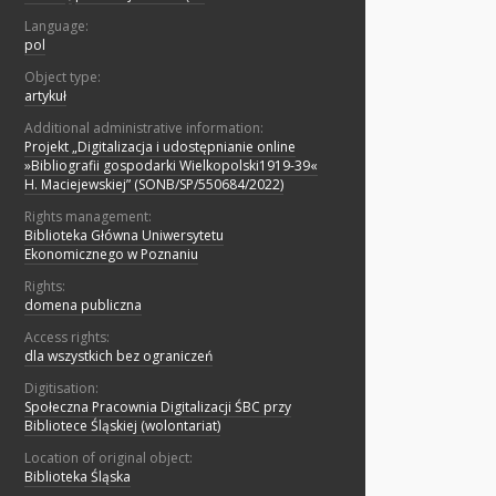
Language:
pol
Object type:
artykuł
Additional administrative information:
Projekt „Digitalizacja i udostępnianie online
»Bibliografii gospodarki Wielkopolski1919-39«
H. Maciejewskiej” (SONB/SP/550684/2022)
Rights management:
Biblioteka Główna Uniwersytetu
Ekonomicznego w Poznaniu
Rights:
domena publiczna
Access rights:
dla wszystkich bez ograniczeń
Digitisation:
Społeczna Pracownia Digitalizacji ŚBC przy
Bibliotece Śląskiej (wolontariat)
Location of original object:
Biblioteka Śląska