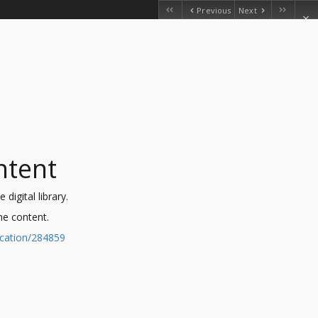
Previous
Next
ntent
digital library.
the content.
ication/284859