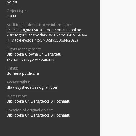
polski
Object type:
statut
Additional administrative information:
Projekt „Digitalizacja i udostępnianie online
»Bibliografii gospodarki Wielkopolski1919-39«
H. Maciejewskiej” (SONB/SP/550684/2022)
Rights management:
Biblioteka Główna Uniwersytetu
Ekonomicznego w Poznaniu
Rights:
domena publiczna
Access rights:
dla wszystkich bez ograniczeń
Digitisation:
Biblioteka Uniwersytecka w Poznaniu
Location of original object:
Biblioteka Uniwersytecka w Poznaniu