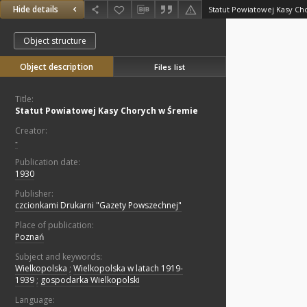
Hide details
Statut Powiatowej Kasy C
Object structure
Object description
Files list
Title:
Statut Powiatowej Kasy Chorych w Śremie
Creator:
-
Publication date:
1930
Publisher:
czcionkami Drukarni "Gazety Powszechnej"
Place of publication:
Poznań
Subject and keywords:
Wielkopolska
;
Wielkopolska w latach 1919-
1939
;
gospodarka Wielkopolski
Language: