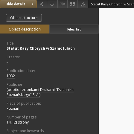
Hide details
Statut Kasy Chorych w Sza
Object structure
Object description
Files list
Title:
Statut Kasy Chorych w Szamotułach
Creator:
-
Publication date:
1932
Publisher:
(odbito czcionkami Drukarni "Dziennika
Poznańskiego" S. A.)
Place of publication:
Poznań
Number of pages:
14, [2] strony
Subject and keywords: