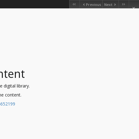
Previous
Next
ntent
digital library.
the content.
04652199