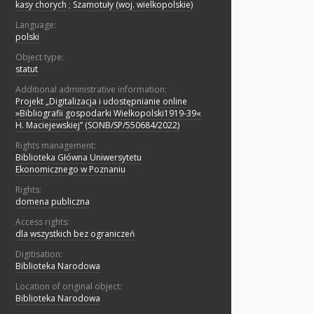
kasy chorych
;
Szamotuły (woj. wielkopolskie)
Language:
polski
Object type:
statut
Additional administrative information:
Projekt „Digitalizacja i udostępnianie online
»Bibliografii gospodarki Wielkopolski1919-39«
H. Maciejewskiej” (SONB/SP/550684/2022)
Rights management:
Biblioteka Główna Uniwersytetu
Ekonomicznego w Poznaniu
Rights:
domena publiczna
Access rights:
dla wszystkich bez ograniczeń
Digitisation:
Biblioteka Narodowa
Location of original object:
Biblioteka Narodowa