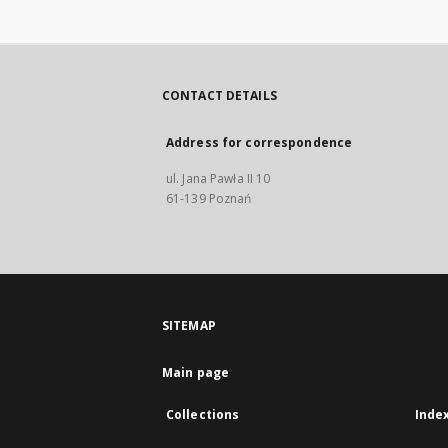
CONTACT DETAILS
Address for correspondence
ul. Jana Pawła II 10
61-139 Poznań
SITEMAP
Main page
Collections
Inde