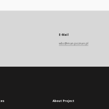
E-Mail
wbc@man.poznan.pl
xes
About Project