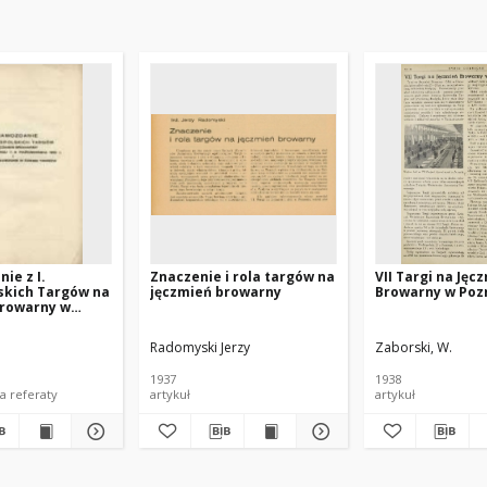
ie z I.
Znaczenie i rola targów na
VII Targi na Jęc
skich Targów na
jęczmień browarny
Browarny w Poz
Browarny w
 dniu 7-9
a 1932 r. i
Radomyski Jerzy
Zaborski, W.
wygłoszone w
1937
1938
sprawozdania referaty
artykuł
artykuł