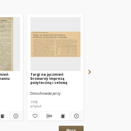
zmień
Targi na jęczmień
Związek Wytwórców
naniu
browarny imprezą
Jęczmienia Browarne
pożyteczną i celową
Zachodniej Polski w
Poznaniu
Dmochowski Jerzy
-
1938
1938
artykuł
rozdział
More