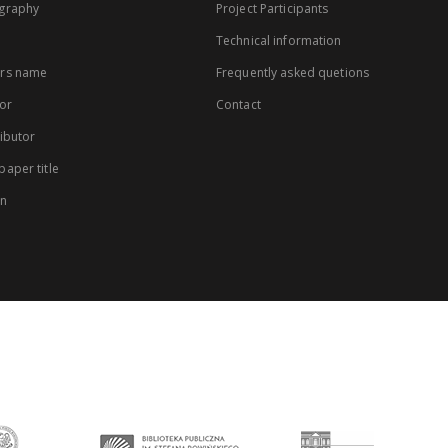
graphy
Project Participants
Technical information
rs name
Frequently asked quetions
or
Contact
ibutor
aper title
on