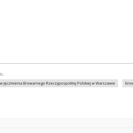
ds:
 Jęczmienia Browarnego Rzeczypospolitej Polskiej w Warszawie
bro