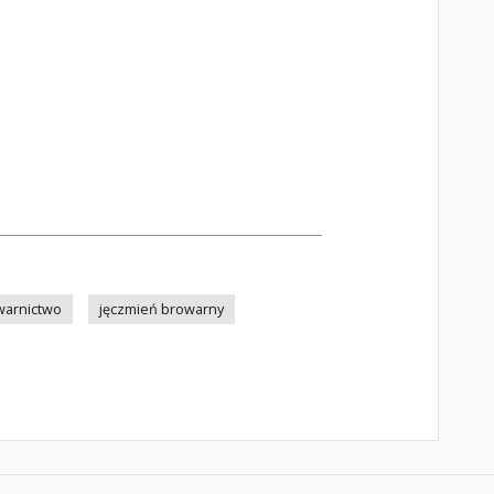
warnictwo
jęczmień browarny