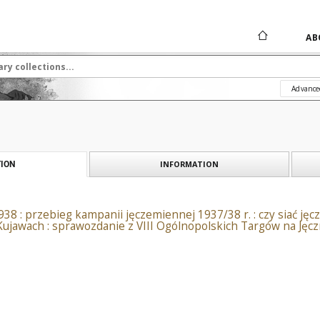
AB
Advance
INFORMATION
ION
38 : przebieg kampanii jęczemiennej 1937/38 r. : czy siać jęc
ujawach : sprawozdanie z VIII Ogólnopolskich Targów na Jęcz