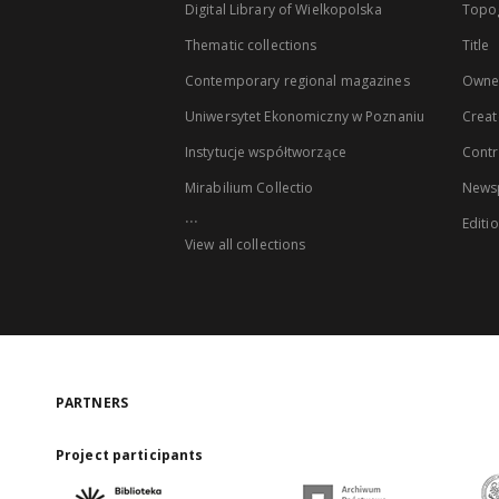
Digital Library of Wielkopolska
Topo
Thematic collections
Title
Contemporary regional magazines
Owne
Uniwersytet Ekonomiczny w Poznaniu
Creat
Instytucje współtworzące
Contr
Mirabilium Collectio
Newsp
...
Editi
View all collections
PARTNERS
Project participants