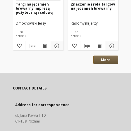
Targi na jęczmień
Znaczenie i rola targów
VII
browarny imprezą
na jęczmień browarny
Br
pożyteczną i celową
Dmochowski Jerzy
Radomyski Jerzy
Zab
1938
1937
193
artykuł
artykuł
art
More
CONTACT DETAILS
Address for correspondence
ul. Jana Pawła II 10
61-139 Poznań