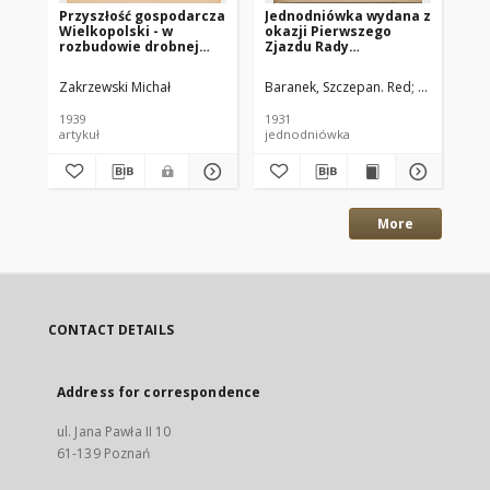
Przyszłość gospodarcza
Jednodniówka wydana z
Za
Wielkopolski - w
okazji Pierwszego
go
rozbudowie drobnej
Zjazdu Rady
wi
produkcji
Wojewódzkiej
Narodowo-
Zakrzewski Michał
Baranek, Szczepan. Red
Narodowo-C
Na
Chrześćjańsk.
Zjednoczenia
1939
1931
[19
Rzemiosła połączonego
artykuł
jednodniówka
roz
z uroczystością
pierwszej rocznicy
założenia : Poznań, dnia
3-go maja 1931
More
CONTACT DETAILS
Address for correspondence
ul. Jana Pawła II 10
61-139 Poznań