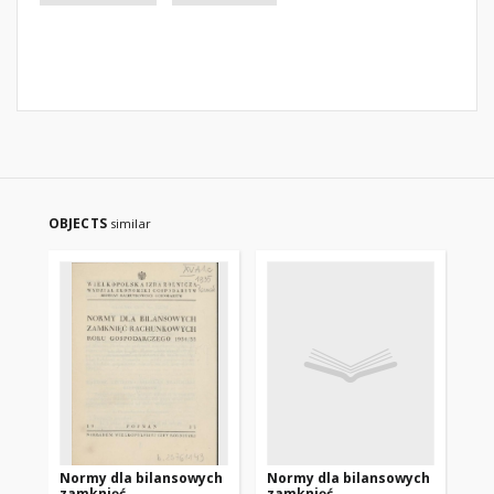
OBJECTS
similar
Normy dla bilansowych
Normy dla bilansowych
De
zamknięć
zamknięć
st