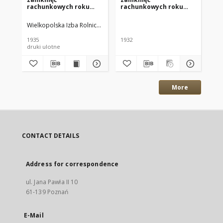
rachunkowych roku
rachunkowych roku
ra
gospodarczego 1934/35
gospodarczego 1931/32
za
pr
Wielkopolska Izba Rolnicza (1848-1939). Dział Rachunkowości Rolnicz
Ma
ni
1935
1932
201
druki ulotne
roz
More
CONTACT DETAILS
Address for correspondence
ul. Jana Pawła II 10
61-139 Poznań
E-Mail