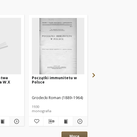
stwa
Początki immunitetu w
Prawa książąt
a W.X
Polsce
mazowieckich przeło
na język polski przez
Macieja z Rożana r. 1
Grodecki Roman (1889–1964)
1930
1877
monografia
statuty
More