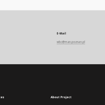
varia atque recondita et
altissima eruditio: in
maximisque pacis et belli
negotiis exercitatio. Tum
vero pro conditione et
statu hominum vitia
corripientis; Quique
terras tumultuantes et
res novas molientes: ad
fidem et obsequium
Regium sua opera redegit:
E-Mail
atque pacatas et quietas
tandem reddidit:
wbc@man.poznan.pl
xes
About Project