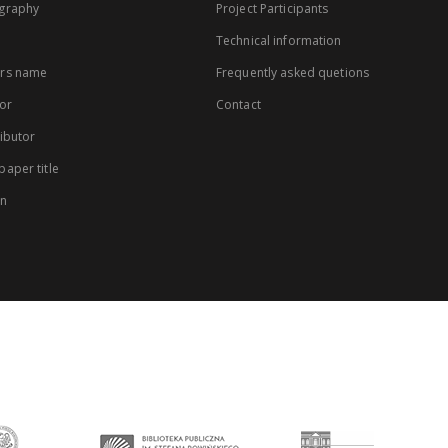
graphy
Project Participants
Technical information
rs name
Frequently asked quetions
or
Contact
ibutor
aper title
on