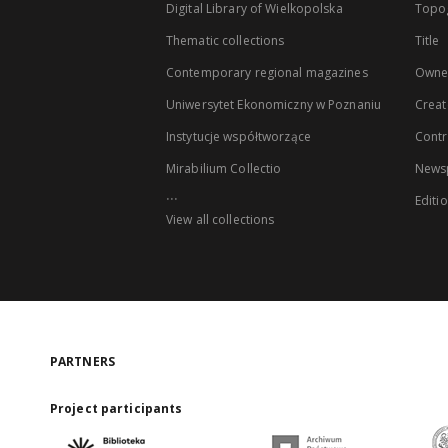
Digital Library of Wielkopolska
Topo
Thematic collections
Title
Contemporary regional magazines
Owne
Uniwersytet Ekonomiczny w Poznaniu
Creat
Instytucje współtworzące
Contr
Mirabilium Collectio
Newsp
...
Editi
View all collections
PARTNERS
Project participants