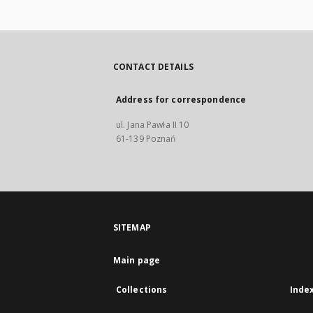
CONTACT DETAILS
Address for correspondence
ul. Jana Pawła II 10
61-139 Poznań
SITEMAP
Main page
Collections
Inde