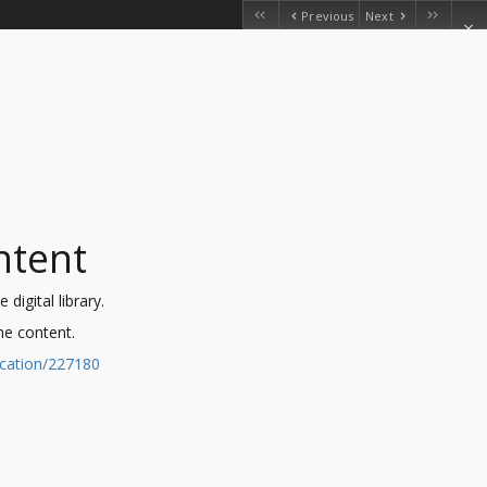
Previous
Next
ntent
digital library.
the content.
ication/227180