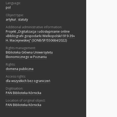
Language:
pol
Object type:
artykuł
;
statuty
Additional administrative information:
Projekt „Digitalizacja i udostępnianie online
»Bibliografii gospodarki Wielkopolski1919-39«
H. Maciejewskiej” (SONB/SP/550684/2022)
Rights management:
Biblioteka Główna Uniwersytetu
Ekonomicznego w Poznaniu
Rights:
domena publiczna
Access rights:
dla wszystkich bez ograniczeń
Digitisation:
PAN Biblioteka Kórnicka
Location of original object:
PAN Biblioteka Kórnicka