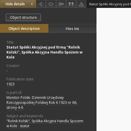
Hide details
Object structure
Object description
Files list
Title:
Statut Spółki Akcyjnej pod firmą "Rolnik
Kolski", Spółka Akcyjna Handlu Spożem w
Kole
Creator:
-
Publication date:
1923
Is part of:
Monitor Polski. Dziennik Urzędowy
Rzeczypospolitej Polskiej Rok 6 1923 nr 66,
strony 4-6
Subject and keywords:
"Rolnik Kolski", Spółka Akcyjna Handlu Spożem
w Kole
;
statut