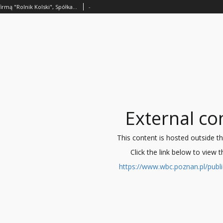
Statut Spółki Akcyjnej pod firmą "Rolnik Kolski", Spółka Akcyjna Handlu Spożem w Kole
-
External co
This content is hosted outside the 
Click the link below to view 
https://www.wbc.poznan.pl/publ